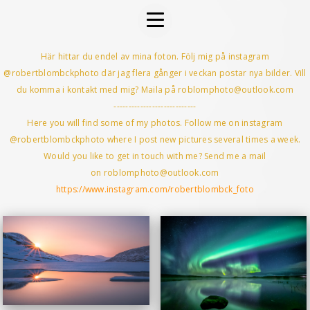
Här hittar du endel av mina foton. Följ mig på instagram
@robertblombckphoto där jag flera gånger i veckan postar nya bilder. Vill
du komma i kontakt med mig? Maila på roblomphoto@outlook.com
----------------------------
Here you will find some of my photos. Follow me on instagram
@robertblombckphoto where I post new pictures several times a week.
Would you like to get in touch with me? Send me a mail
on roblomphoto@outlook.com
https://www.instagram.com/robertblombck_foto